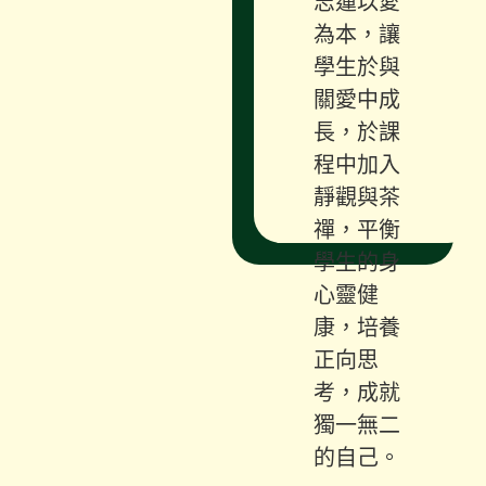
志蓮以愛
為本，讓
學生於與
關愛中成
長，於課
程中加入
靜觀與茶
禪，平衡
學生的身
心靈健
康，培養
正向思
考，成就
獨一無二
的自己。