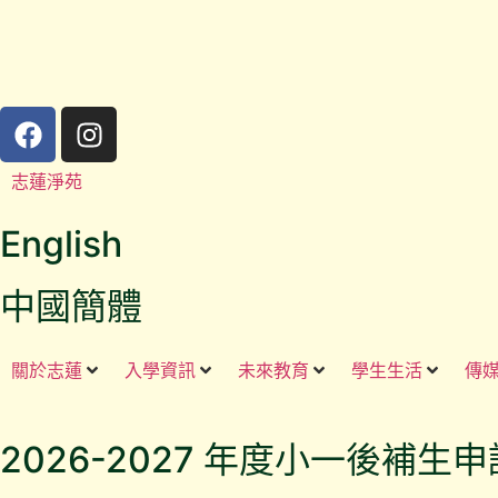
志蓮淨苑
English
中國簡體
關於志蓮
入學資訊
未來教育
學生生活
傳
2026-2027 年度小一後補生