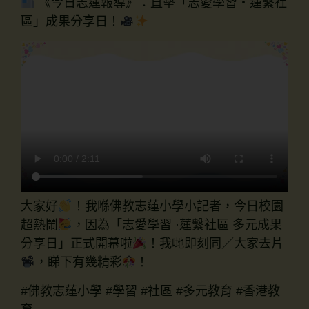
《今日志蓮報導》：直擊「志愛學習・蓮繫社
區」成果分享日！
大家好
！我喺佛教志蓮小學小記者，今日校園
超熱鬧
，因為「志愛學習 ·蓮繫社區 多元成果
分享日」正式開幕啦
！我哋即刻同／大家去片
，睇下有幾精彩
！
#佛教志蓮小學 #學習 #社區 #多元教育 #香港教