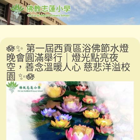
🪷✨ 第一屆西貢區浴佛節水燈
晚會圓滿舉行｜燈光點亮夜
空，善念溫暖人心 慈悲洋溢校
園 ✨🪷