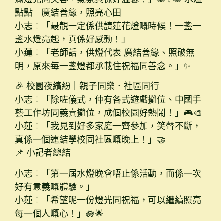
點點｜廣結善緣，照亮心田
小志：「最靚一定係供請蓮花燈嘅時候！一盞一
盞水燈亮起，真係好感動！」
小蓮：「老師話，供燈代表 廣結善緣、照破無
明，原來每一盞燈都承載住祝福同善念。」✨
🎉 校園夜繽紛｜親子同樂．社區同行
小志：「除咗儀式，仲有各式遊戲攤位、中國手
藝工作坊同義賣攤位，成個校園好熱鬧！」🎮🎨
小蓮：「我見到好多家庭一齊參加，笑聲不斷，
真係一個連結學校同社區嘅晚上！」🤝
📌 小記者總結
小志：「第一屆水燈晚會唔止係活動，而係一次
好有意義嘅體驗。」
小蓮：「希望呢一份燈光同祝福，可以繼續照亮
每一個人嘅心！」🪷🌟