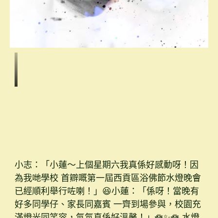
小志：「小蓮～上個星期六我真係好感動呀！因
為我哋學校 首辧嘅第一屆西貢區浴佛節水燈晚會
已經順利舉行咗喇！」😆小蓮：「係呀！當晚有
好多同學仔、家長同嘉賓 一齊到場參與，校園充
滿燈光同笑容，氣氛真係好溫馨！」🪷✨🪷 水燈