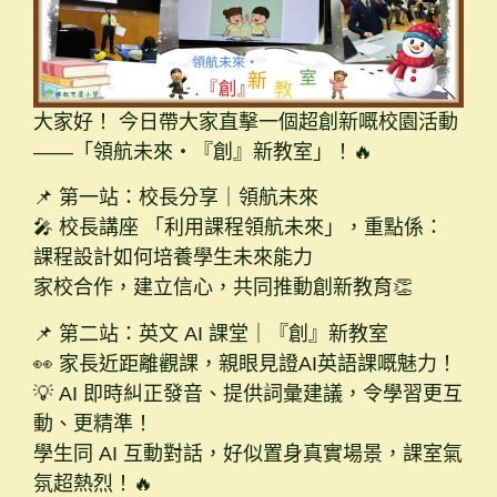
大家好！ 今日帶大家直擊一個超創新嘅校園活動
——「領航未來・『創』新教室」！🔥
📌 第一站：校長分享｜領航未來
🎤 校長講座 「利用課程領航未來」，重點係：
課程設計如何培養學生未來能力
家校合作，建立信心，共同推動創新教育👏
📌 第二站：英文 AI 課堂｜『創』新教室
👀 家長近距離觀課，親眼見證AI英語課嘅魅力！
💡 AI 即時糾正發音、提供詞彙建議，令學習更互
動、更精準！
學生同 AI 互動對話，好似置身真實場景，課室氣
氛超熱烈！🔥