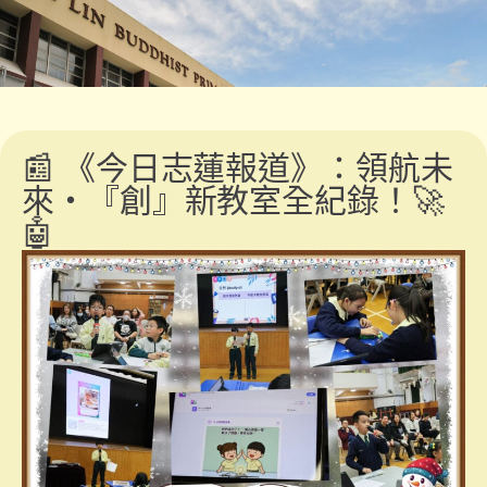
📰 《今日志蓮報道》：領航未
來・『創』新教室全紀錄！🚀
🤖