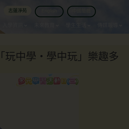
志蓮淨苑
English
中國簡體
入學資訊
未來教育
學生生活
傳媒報導
「玩中學・學中玩」樂趣多