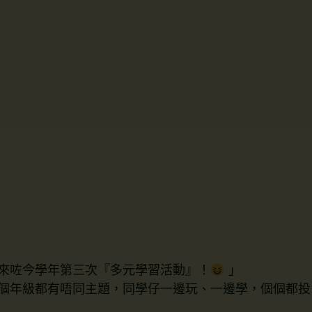
來咗今學年第三次『多元學習活動』！
」
個年級都有唔同主題，同學仔一邊玩、一邊學，個個都投