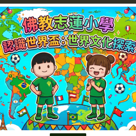
挑戰』同『冷凍水實驗』，一邊動手做，一邊學科學原
任務』，同學可以發揮創意，又可以訓練專注力同合作能
venture』等專題活動，探索宇宙、生活技能同世界知識，學習
就再試。原來『多元學習』唔只係學知識，仲係學態
到好多平時課堂未必學到嘅新知識！」
興趣同潛能，希望下次仲有更多精彩活動等緊我哋！」