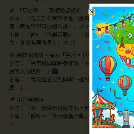
「玩住學」，新體驗處處有！
小志：「我見到有同學參加『紙飛機製作』、『拋擲
理，原來學習可以咁有趣！」
小蓮：「仲有『音樂活動』、『藝術創作』同『拼砌
力，真係各展所長！」
由校園出發，探索「生活 × 世界 × 宇宙」
小志：「高年級同學仲參加咗『Interstellar Ad
層次又再提升！」
小蓮：「我最鍾意見到同學一邊試、一邊諗，失敗咗
度！」
小記者總結
小志：「今日真係玩得好開心，但更重要嘅係——學
小蓮：「係呀～『多元學習活動』幫我哋發現自己嘅