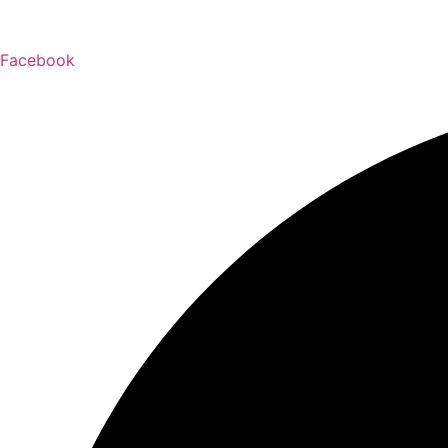
跳
至
主
Facebook
要
內
容