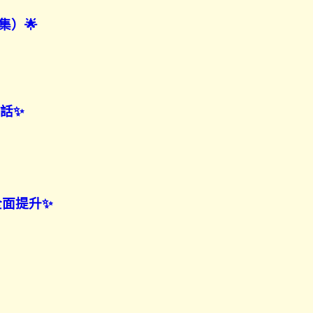
集）🌟
對話✨
全面提升✨