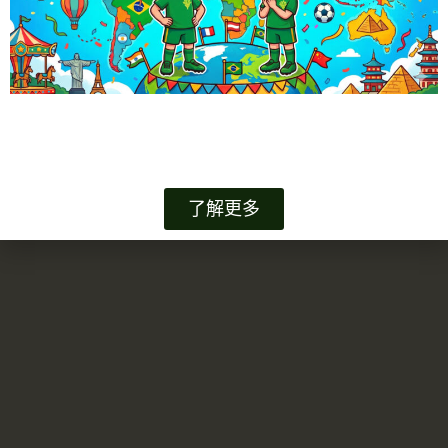
電話：2246 3959
傳真：2246 3972
網址：www.chilinbps.edu.hk
電郵：office@chilinbps.edu.hk
© 2026 Chi Lin Buddhist Primary School All Rights
Reserved.
了解更多