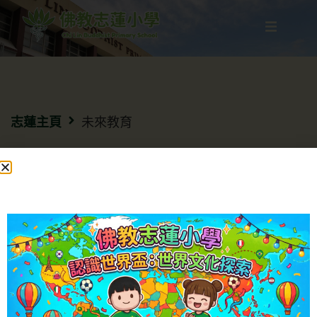
志蓮主頁
未來教育
地址：西貢將軍澳唐俊街一號