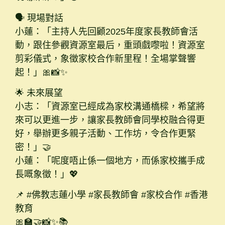
🗣️ 現場對話
小蓮：「主持人先回顧2025年度家長教師會活
動，跟住參觀資源室最后，重頭戲嚟啦！資源室
剪彩儀式，象徵家校合作新里程！全場掌聲響
起！」🎀📸✨
🌟 未來展望
小志：「資源室已經成為家校溝通橋樑，希望將
來可以更進一步，讓家長教師會同學校融合得更
好，舉辦更多親子活動、工作坊，令合作更緊
密！」🤝
小蓮：「呢度唔止係一個地方，而係家校攜手成
長嘅象徵！」💖
📌 #佛教志蓮小學 #家長教師會 #家校合作 #香港
教育
🎀🏫🤝📸✨📚