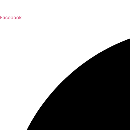
跳
至
主
Facebook
要
內
容