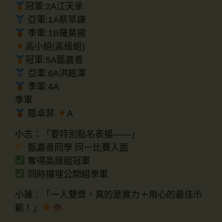
冠軍:2A江天承
亞軍:1A蔡萃謙
季軍:1B羅昊揚
高小組(高級組)
冠軍:5A甄嘉善
亞軍:6A洪銘澤
季軍:4A
季軍
甄卓菲
A
小志：「要特別點名表揚——」
甄嘉善同學 同一比賽入面
奪得高級組冠軍
同時攞埋公開組季軍
小蓮：「一人雙獎，真的是實力＋用心的最佳示
範！」