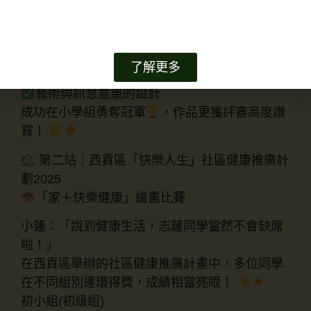
小志：「在這個高手雲集的比賽裡，志蓮同學一
樣頂得住壓力！」
5A甄嘉善同學憑著
創意十足的構圖
了解更多
主題清晰的健康信息
藝術與訊息並重的設計
成功在小學組勇奪冠軍
，作品更獲評審高度讚
賞！
第二站｜西貢區「快樂人生」社區健康推廣計
劃2025
「家＋快樂健康」繪畫比賽
小蓮：「說到健康生活，志蓮同學當然不會缺席
啦！」
在西貢區舉辦的社區健康推廣計畫中，多位同學
在不同組別連環得獎，成績相當亮眼！
初小組(初級組)