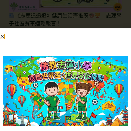
《志蓮追追追》健康生活齊推廣
志蓮學
子社區賽事連環報喜！
小志：「踏入復活節，志蓮校園特別熱鬧，周圍
都感受到滿滿的喜悅與希望！」
小蓮：「沒錯！我們的同學化身『健康生活小大
使』，在多項社區比賽中大放異彩，真是為校爭
光！」
第一站｜世界防癆日2026
標語及海報設計比賽
由香港防癆心臟及胸病協會主辦的「世界防癆日
2026標語及海報設計比賽」，
目的只有一個——提高大家對防癆和呼吸系統健
康的關注！