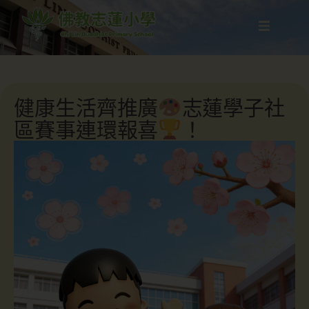
健康生活齊推廣
志蓮學子社
區賽事連環報喜
！