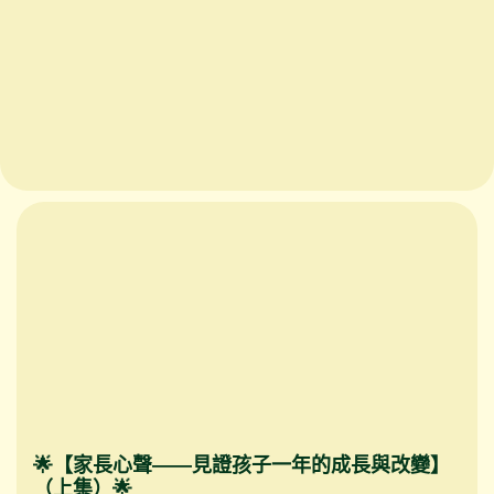
🌟【家長心聲——見證孩子一年的成長與改變】
（上集）🌟